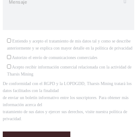
Entiendo y acepto el tratamiento de mis datos tal y como se describe
anteriormente y se explica con mayor detalle en la
política de privacidad
Autorizo el envío de comunicaciones comerciales
Acepto recibir información comercial relacionada con la actividad de
Tharsis Mining
De conformidad con el RGPD y la LOPDGDD, Tharsis Mining tratará los
datos facilitados con la finalidad
de enviar un boletín informativo entre los suscriptores. Para obtener más
información acerca del
tratamiento de sus datos y ejercer sus derechos, visite nuestra política de
privacidad.