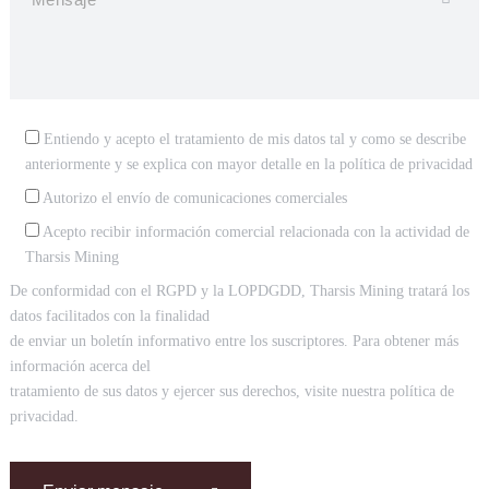
Entiendo y acepto el tratamiento de mis datos tal y como se describe
anteriormente y se explica con mayor detalle en la
política de privacidad
Autorizo el envío de comunicaciones comerciales
Acepto recibir información comercial relacionada con la actividad de
Tharsis Mining
De conformidad con el RGPD y la LOPDGDD, Tharsis Mining tratará los
datos facilitados con la finalidad
de enviar un boletín informativo entre los suscriptores. Para obtener más
información acerca del
tratamiento de sus datos y ejercer sus derechos, visite nuestra política de
privacidad.