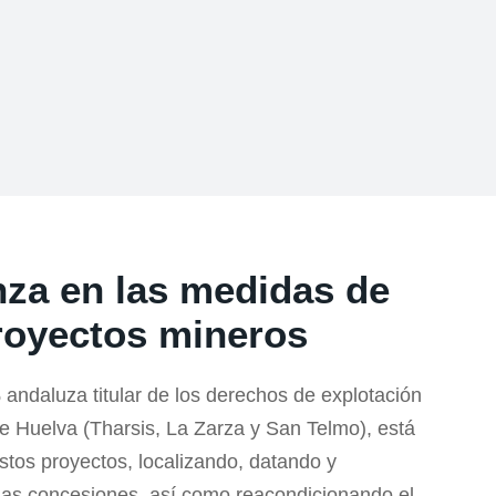
nza en las medidas de
royectos mineros
andaluza titular de los derechos de explotación
 de Huelva (Tharsis, La Zarza y San Telmo), está
tos proyectos, localizando, datando y
las concesiones, así como reacondicionando el