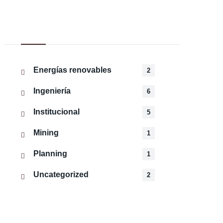
Categorías
Energías renovables
2
Ingeniería
6
Institucional
5
Mining
1
Planning
1
Uncategorized
2