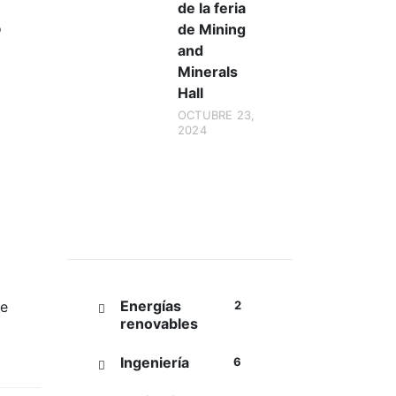
de la feria
o
de Mining
and
Minerals
Hall
OCTUBRE 23,
2024
Categorías
Energías
ue
2
renovables
Ingeniería
6