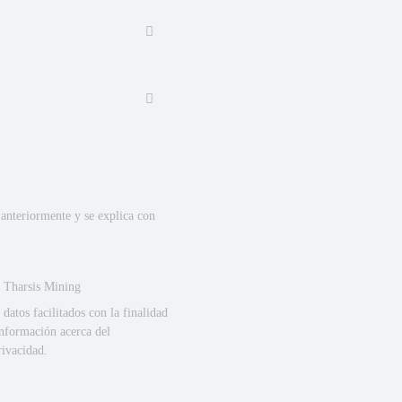
 anteriormente y se explica con
e Tharsis Mining
tos facilitados con la finalidad
información acerca del
rivacidad.