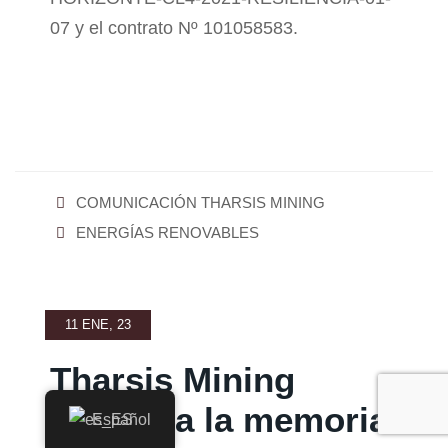
07 y el contrato Nº 101058583.
COMUNICACIÓN THARSIS MINING
ENERGÍAS RENOVABLES
11 ENE, 23
Tharsis Mining
presenta la memoria
Español